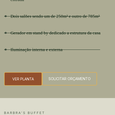
Dois salões sendo um de 250m² e outro de 785m²
Gerador em stand by dedicado a estrutura da casa
Iluminação interna e externa
SOLICITAR ORÇAMENTO
VER PLANTA
BARBRA’S BUFFET