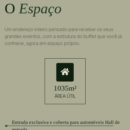
O
Espaço
Um endereço inteiro pensado para receber os seus
grandes eventos, com a estrutura do buffet que você já
conhece, agora em espaço próprio.
1035m²
ÁREA ÚTIL
PLANTA LAYOUT
Entrada exclusiva e coberta para automóveis Hall de
entrada